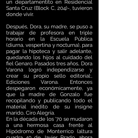
un departamentito en Residencial
Santa Cruz (Block C, 204)-, tuvieron
donde vivir.
Después, Dora, su madre, se puso a
trabajar de profesora en triple
horario en la Escuela Pública
(diurna, vespertina y nocturna), para
pagar la hipoteca y salir adelante,
quedando los hijos al cuidado del
fiel Genaro. Pasados tres años, Dora
Varona logró independizarse y
crear su propio sello editorial:,
Ediciones Varona. Entonces
despegaron económicamente, ya
que la madre de Gonzalo fue
recopilando y publicando todo el
material inédito de su insigne
marido, Ciro Alegría.
En la década de los ‘70 se mudaron
a una hermosa casa frente al
Hipódromo de Monterrico (altura
cuadra 40 de Javier Prado, ahora