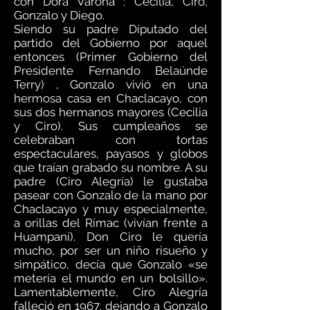
con Dora Varona : Cecilia, Ciro,
Gonzalo y Diego.
Siendo su padre Diputado del
partido del Gobierno por aquel
entonces (Primer Gobierno del
Presidente Fernando Belaúnde
Terry) , Gonzalo vivió en una
hermosa casa en Chaclacayo, con
sus dos hermanos mayores (Cecilia
y Ciro). Sus cumpleaños se
celebraban con tortas
espectaculares, payasos y globos
que traían grabado su nombre. A su
padre (Ciro Alegría) le gustaba
pasear con Gonzalo de la mano por
Chaclacayo y muy especialmente,
a orillas del Rímac (vivían frente a
Huampaní). Don Ciro le quería
mucho, por ser un niño risueño y
simpático, decía que Gonzalo «se
metería el mundo en un bolsillo».
Lamentablemente, Ciro Alegría
falleció en 1967, dejando a Gonzalo