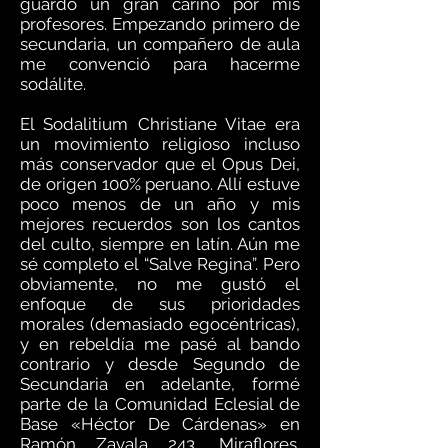
guardo un gran cariño por mis
profesores. Empezando primero de
secundaria, un compañero de aula
me convenció para hacerme
sodálite.
El Sodalitium Christiane Vitae era
un movimiento religioso incluso
más conservador que el Opus Dei,
de origen 100% peruano. Allí estuve
poco menos de un año y mis
mejores recuerdos son los cantos
del culto, siempre en latín. Aún me
sé completo el “Salve Regina”. Pero
obviamente, no me gustó el
enfoque de sus prioridades
morales (demasiado egocéntricas),
y en rebeldía me pasé al bando
contrario y desde Segundo de
Secundaria en adelante, formé
parte de la Comunidad Eclesial de
Base «Héctor De Cárdenas» en
Ramón Zavala 243, Miraflores.