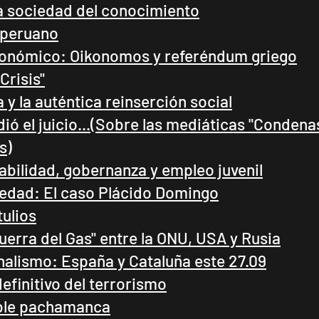
la sociedad del conocimiento
o peruano
conómico: Oikonomos y referéndum griego
Crisis"
a y la auténtica reinserción social
dió el juicio...(Sobre las mediáticas "Condena
s)
nabilidad, gobernanza y empleo juvenil
a edad: El caso Plácido Domingo
tulios
Guerra del Gas" entre la ONU, USA y Rusia
nalismo: España y Cataluña este 27.09
definitivo del terrorismo
able pachamanca