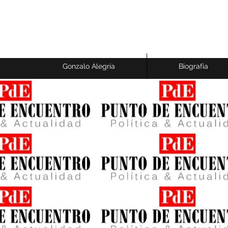
GONZALO ALEGRÍA
Economista y Sociólogo - Research Professor
Gonzalo Alegría
Biografía