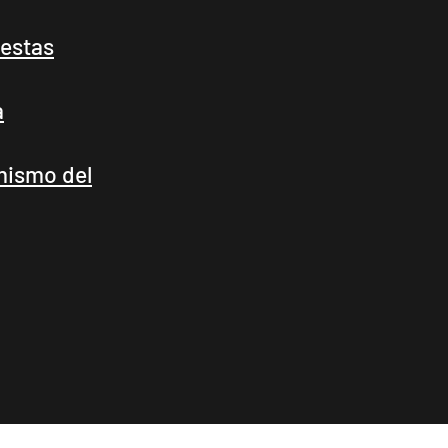
iestas
a
imismo del